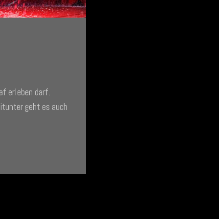
f erleben darf. 
itunter geht es auch 