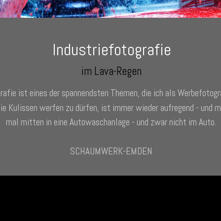
Industriefotografie
im Lava-Regen
rafie ist eines der spannendsten Themen, die ich als Werbefotogra
die Kulissen werfen zu dürfen, ist immer wieder aufregend - und m
mal mitten in eine Autowaschanlage - und zwar nicht im Auto.
SCHAUMWERK-EMDEN